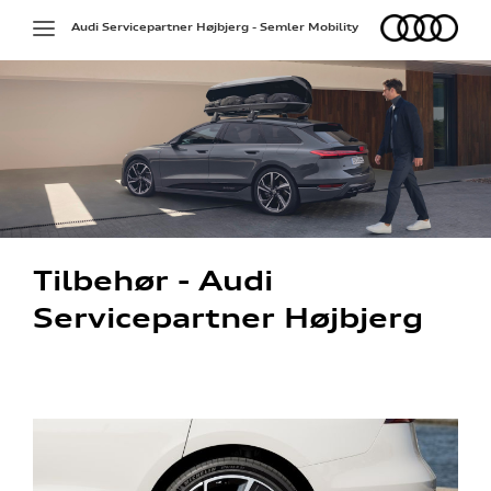
Audi
Toggle
Audi Servicepartner Højbjerg - Semler Mobility
navigation
Tilbehør - Audi
Servicepartner Højbjerg