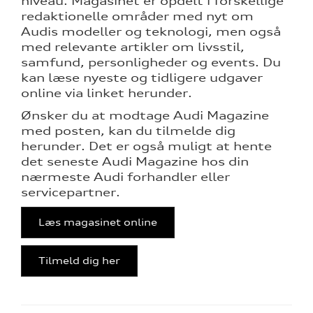
niveau. Magasinet er opdelt i forskellige
redaktionelle områder med nyt om
Audis modeller og teknologi, men også
ine
med relevante artikler om livsstil,
samfund, personligheder og events. Du
 Audi
kan læse nyeste og tidligere udgaver
et
online via linket herunder.
Ønsker du at modtage Audi Magazine
med posten, kan du tilmelde dig
herunder. Det er også muligt at hente
det seneste Audi Magazine hos din
nærmeste Audi forhandler eller
re
servicepartner.
Læs magasinet online
Tilmeld dig her