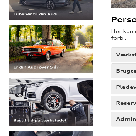
Pers
Her kan 
forbi.
Værks
Brugte
Plade
Reserv
Admini