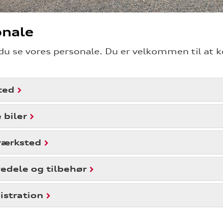
onale
du se vores personale. Du er velkommen til at 
ted
 biler
værksted
edele og tilbehør
stration