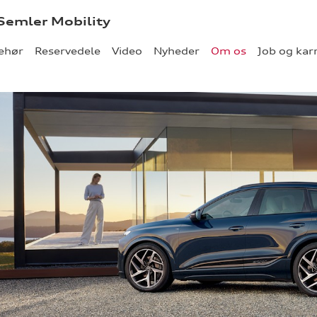
 Semler Mobility
behør
Reservedele
Video
Nyheder
Om os
Job og kar