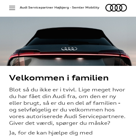
Audi
Toggle
Audi Servicepartner Højbjerg - Semler Mobility
navigation
på værkstedet
Velkommen i familien
g services
Blot så du ikke er i tvivl. Lige meget hvor
du har fået din Audi fra, om den er ny
over 5 år?
eller brugt, så er du en del af familien -
og selvfølgelig er du velkommen hos
l elbiler
vores autoriserede Audi Servicepartnere.
nementer til
Giver det værdi, spørger du måske?
Ja, for de kan hjælpe dig med