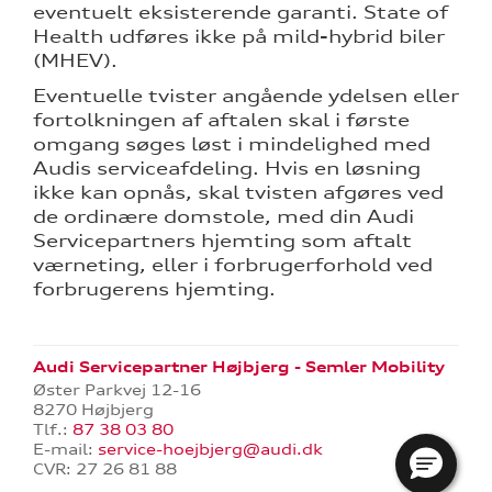
eventuelt eksisterende garanti. State of
Health udføres ikke på mild-hybrid biler
(MHEV).
Eventuelle tvister angående ydelsen eller
fortolkningen af aftalen skal i første
omgang søges løst i mindelighed med
Audis serviceafdeling. Hvis en løsning
ikke kan opnås, skal tvisten afgøres ved
de ordinære domstole, med din Audi
Servicepartners hjemting som aftalt
værneting, eller i forbrugerforhold ved
forbrugerens hjemting.
Audi Servicepartner Højbjerg - Semler Mobility
Øster Parkvej 12-16
8270 Højbjerg
Tlf.:
87 38 03 80
E-mail:
service-hoejbjerg@audi.dk
CVR: 27 26 81 88