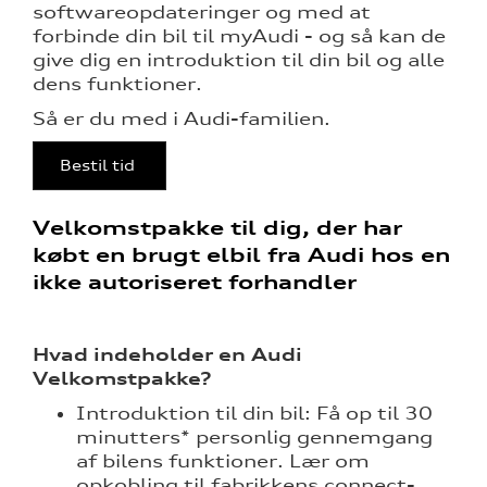
softwareopdateringer og med at
eret
forbinde din bil til myAudi - og så kan de
give dig en introduktion til din bil og alle
mstpakke
dens funktioner.
Så er du med i Audi-familien.
ervice
Bestil tid
Velkomstpakke til dig, der har
købt en brugt elbil fra Audi hos en
test
ikke autoriseret forhandler
l hjulskifte
Hvad indeholder en Audi
Velkomstpakke?
Introduktion til din bil: Få op til 30
minutters* personlig gennemgang
af bilens funktioner. Lær om
opkobling til fabrikkens connect-