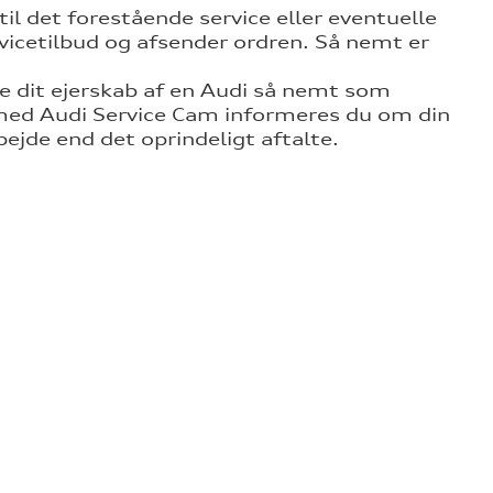
il det forestående service eller eventuelle
rvicetilbud og afsender ordren. Så nemt er
øre dit ejerskab af en Audi så nemt som
g med Audi Service Cam informeres du om din
bejde end det oprindeligt aftalte.