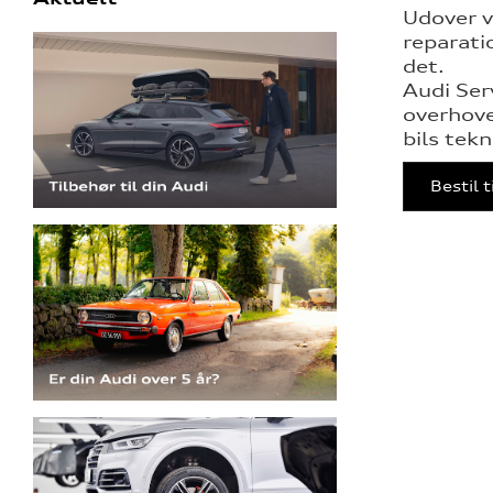
Udover v
reparati
det.
Audi Ser
overhove
bils tekn
Bestil 