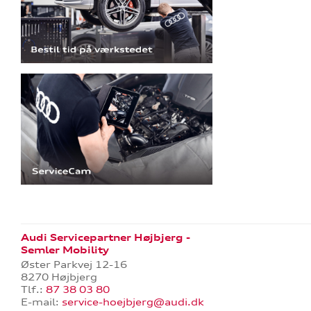
Audi Servicepartner Højbjerg -
Semler Mobility
Øster Parkvej 12-16
8270 Højbjerg
Tlf.:
87 38 03 80
E-mail:
service-hoejbjerg@audi.dk