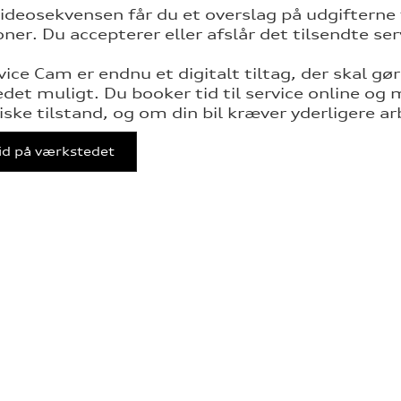
ideosekvensen får du et overslag på udgifterne t
oner. Du accepterer eller afslår det tilsendte se
vice Cam er endnu et digitalt tiltag, der skal g
det muligt. Du booker tid til service online o
iske tilstand, og om din bil kræver yderligere ar
tid på værkstedet