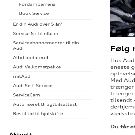
Fordamperrens
Book Service
Er din Audi over 5 år?
Service 5+ til elbiler
Serviceabonnementer til din
Følg
Audi
Altid opdateret
Hos Audi 
eneste g
Audi Velkomstpakke
oplevels
mitAudi
Med Audi
Audi Self-Service
trænger 
trænger 
ServiceCam
tilsendt
Autoriseret Brugtbilsattest
derhjemm
værkste
Bestil tid til hjulskifte
Du får 
Aktuelt