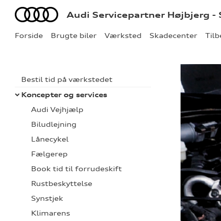
Audi
Audi Servicepartner Højbjerg -
Forside
Brugte biler
Værksted
Skadecenter
Til
Bestil tid på værkstedet
Koncepter og services
Audi Vejhjælp
Biludlejning
Lånecykel
Fælgerep
Book tid til forrudeskift
Rustbeskyttelse
Synstjek
Klimarens