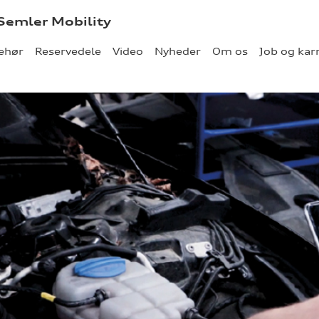
 Semler Mobility
behør
Reservedele
Video
Nyheder
Om os
Job og kar